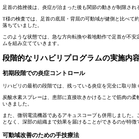
足首の捻挫後は、炎症が治まった後も関節の動きが制限され
T様の検査では、足首の底屈・背屈の可動域が健側と比べて約
落ちていました。
このような状態では、急な方向転換や着地動作で足首が不安
ムを組み立てていきます。
段階的なリハビリプログラムの実施内
初期段階での炎症コントロール
リハビリの最初の段階では、残っている炎症を完全に取り除
炭酸水素スプレーは、患部に直接吹きかけることで筋肉の柔
いきました。
また、微弱電流機器であるアキュスコープも併用しました。
となく、深部の組織まで効果を届けることができるのが特徴
可動域改善のための手技療法