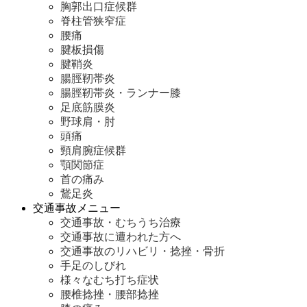
胸郭出口症候群
脊柱管狭窄症
腰痛
腱板損傷
腱鞘炎
腸脛靭帯炎
腸脛靭帯炎・ランナー膝
足底筋膜炎
野球肩・肘
頭痛
頸肩腕症候群
顎関節症
首の痛み
鵞足炎
交通事故メニュー
交通事故・むちうち治療
交通事故に遭われた方へ
交通事故のリハビリ・捻挫・骨折
手足のしびれ
様々なむち打ち症状
腰椎捻挫・腰部捻挫