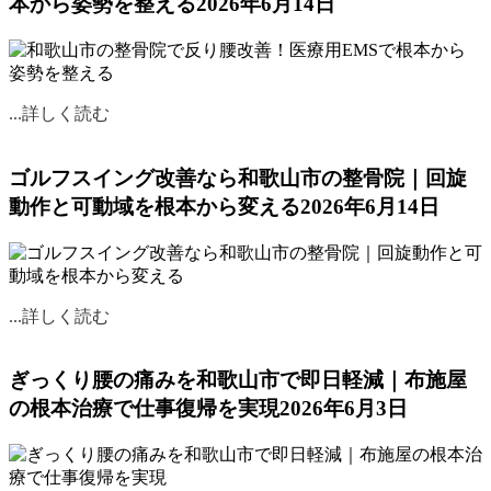
本から姿勢を整える
2026年6月14日
続きを読む
★★★★★
堀木真由様
近くなら、毎日でも足を運びたいと思わせる先生
...詳しく読む
の治療、ご夫婦のお人柄。なかなか通えないのが
残念で仕方ないですが、久しぶりに突然お邪魔し
ゴルフスイング改善なら和歌山市の整骨院｜回旋
ても、変わらずあたたかく迎えて下さるので、安
動作と可動域を根本から変える
2026年6月14日
心してお任せしています。
続きを読む
★★★★★
いお様
...詳しく読む
結構前から通っています。
先生は話しやすく、落ち着く雰囲気の治療室で
ぎっくり腰の痛みを和歌山市で即日軽減｜布施屋
す。
の根本治療で仕事復帰を実現
2026年6月3日
痛みのない治療で安心です。
続きを読む