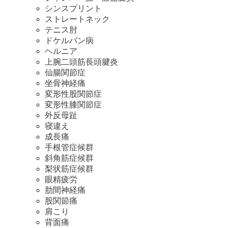
シンスプリント
ストレートネック
テニス肘
ドケルバン病
ヘルニア
上腕二頭筋長頭腱炎
仙腸関節症
坐骨神経痛
変形性股関節症
変形性膝関節症
外反母趾
寝違え
成長痛
手根管症候群
斜角筋症候群
梨状筋症候群
眼精疲労
肋間神経痛
股関節痛
肩こり
背面痛