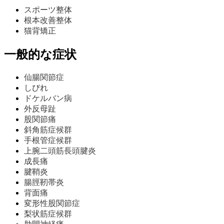
スポーツ整体
根本改善整体
猫背矯正
一般的な症状
仙腸関節症
しびれ
ドケルバン病
外反母趾
股関節痛
斜角筋症候群
手根管症候群
上腕二頭筋長頭腱炎
成長痛
腱鞘炎
腸脛靭帯炎
背面痛
変形性股関節症
梨状筋症候群