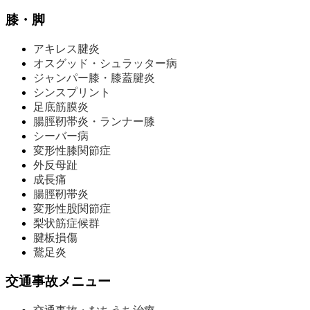
膝・脚
アキレス腱炎
オスグッド・シュラッター病
ジャンパー膝・膝蓋腱炎
シンスプリント
足底筋膜炎
腸脛靭帯炎・ランナー膝
シーバー病
変形性膝関節症
外反母趾
成長痛
腸脛靭帯炎
変形性股関節症
梨状筋症候群
腱板損傷
鵞足炎
交通事故メニュー