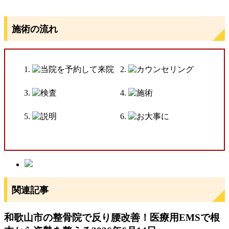
★★★★★
塩谷悠妃様
施術の流れ
普段から定期的に通っていて、特殊な機械で体の
バランスを整えて頂いたり、電気や水素スプレー
などで練習の疲れをケアして頂いたりしてまし
た。
続きを読む
★★★★★
久水嘉智様
和歌山市の稲谷鍼灸整骨院はアスリートからシニ
アまで幅広く,その人に症状に合った施術、トレー
ニング指導してくれる院です。
続きを読む
関連記事
★★★★★
山岡洋祐様
整形外科やトレーナー活動で豊富な経験を持ち、
和歌山市の整骨院で反り腰改善！医療用EMSで根
プロアスリートからも信頼の厚い稲谷先生。