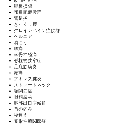
肋間神経痛
腱板損傷
頸肩腕症候群
鵞足炎
ぎっくり腰
グロインペイン症候群
ヘルニア
肩こり
腰痛
坐骨神経痛
脊柱管狭窄症
足底筋膜炎
頭痛
アキレス腱炎
ストレートネック
顎関節症
眼精疲労
胸郭出口症候群
首の痛み
寝違え
変形性膝関節症