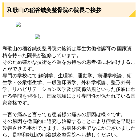
★★★★★
松本万鈴様
和歌山の稲谷鍼灸整骨院の院長ご挨拶
何年もお世話になっています。
続きを読む
★★★★★
堀木暢人様
和歌山の稲谷鍼灸整骨院の施術は厚生労働省認可の 国家資
いつもお世話なりありがとうございます！
格を持った院長が監修しています。
かれこれ、10年以上夫婦でお世話になっていま
そのため確かな技術を不調をお持ちの患者様にお届けするこ
す。
とができます。
今回もマラソン大会出場前にメンテナンスしても
専門の学校にて 解剖学、生理学、運動学、病理学概論、衛
らいました。
生学・公衆衛生学、一般臨床医学、外科学概論、整形外科
続きを読む
学、リハビリテーション医学及び関係法規といった多岐にわ
たる学問を習得し、国家試験により専門性が保たれている国
家資格です。
★★★★★
平野ユカリ様
一言で痛みと言っても患者様の痛みの原因は様々です。
勉強会でご一緒させて頂いたご縁で施設見学をさ
その原因を徹底的に追究し治療することにより症状を早期に
せて頂きました。
改善させる事ができます。お身体の事でなにかございました
続きを読む
ら、是非和歌山の稲谷鍼灸整骨院へお越しください。