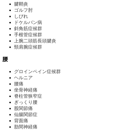
腱鞘炎
ゴルフ肘
しびれ
ドケルバン病
斜角筋症候群
手根管症候群
上腕二頭筋長頭腱炎
頸肩腕症候群
腰
グロインペイン症候群
ヘルニア
腰痛
坐骨神経痛
脊柱管狭窄症
ぎっくり腰
股関節痛
仙腸関節症
背面痛
肋間神経痛