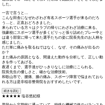
した。
一言で言うと…
こんな田舎になぜわざわざ有名スポーツ選手が来るのだろ
う…と、正直おどろきました。
来られている方々はクラブの帰りにわざわざ治療に来る。
強豪校にスポーツ選手が多くピリっと張り詰めたプレー中と
は違う部室に帰って来た選手たちの姿に院長先生のお人柄を
感じました。
ただ単に痛みを取るねではなく、なぜ、その痛みが出るの
か？
また痛みの原因となる、間違えた動作を分析して、正しい動
きを作ってあげる。
夜遅くまで、選手達がひっきりなしに治療にこられる。
院長先生の優しさと、確かな治療技術。
和歌山市で、腰痛、膝の痛み、スポーツ障害で悩まれておら
れる方は是非稲谷整骨院をおすすめしたいです。
続きを読む
★★★★★
塩谷悠妃様
普段から定期的に通っていて、特殊な機械で体のバランスを