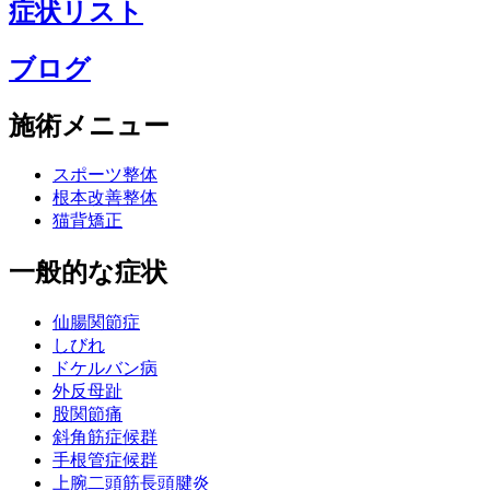
症状リスト
ブログ
施術メニュー
スポーツ整体
根本改善整体
猫背矯正
一般的な症状
仙腸関節症
しびれ
ドケルバン病
外反母趾
股関節痛
斜角筋症候群
手根管症候群
上腕二頭筋長頭腱炎