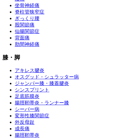
坐骨神経痛
脊柱管狭窄症
ぎっくり腰
股関節痛
仙腸関節症
背面痛
肋間神経痛
膝・脚
アキレス腱炎
オスグッド・シュラッター病
ジャンパー膝・膝蓋腱炎
シンスプリント
足底筋膜炎
腸脛靭帯炎・ランナー膝
シーバー病
変形性膝関節症
外反母趾
成長痛
腸脛靭帯炎