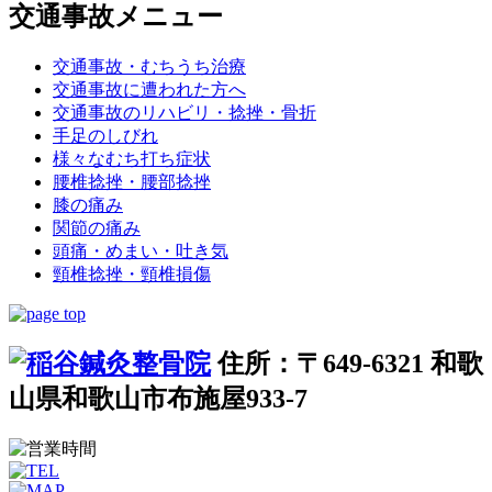
交通事故メニュー
交通事故・むちうち治療
交通事故に遭われた方へ
交通事故のリハビリ・捻挫・骨折
手足のしびれ
様々なむち打ち症状
腰椎捻挫・腰部捻挫
膝の痛み
関節の痛み
頭痛・めまい・吐き気
頸椎捻挫・頸椎損傷
住所：〒649-6321 和歌
山県和歌山市布施屋933-7