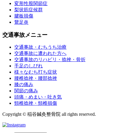
変形性股関節症
梨状筋症候群
腱板損傷
鵞足炎
交通事故メニュー
交通事故・むちうち治療
交通事故に遭われた方へ
交通事故のリハビリ・捻挫・骨折
手足のしびれ
様々なむち打ち症状
腰椎捻挫・腰部捻挫
膝の痛み
関節の痛み
頭痛・めまい・吐き気
頸椎捻挫・頸椎損傷
Copyright © 稲谷鍼灸整骨院 all rights reserved.