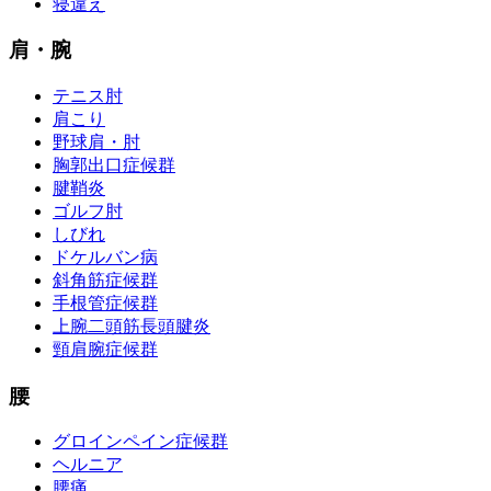
寝違え
肩・腕
テニス肘
肩こり
野球肩・肘
胸郭出口症候群
腱鞘炎
ゴルフ肘
しびれ
ドケルバン病
斜角筋症候群
手根管症候群
上腕二頭筋長頭腱炎
頸肩腕症候群
腰
グロインペイン症候群
ヘルニア
腰痛