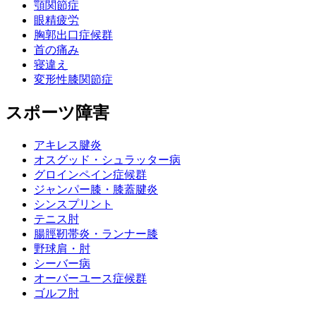
顎関節症
眼精疲労
胸郭出口症候群
首の痛み
寝違え
変形性膝関節症
スポーツ障害
アキレス腱炎
オスグッド・シュラッター病
グロインペイン症候群
ジャンパー膝・膝蓋腱炎
シンスプリント
テニス肘
腸脛靭帯炎・ランナー膝
野球肩・肘
シーバー病
オーバーユース症候群
ゴルフ肘