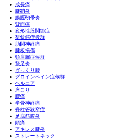
成長痛
腱鞘炎
腸脛靭帯炎
背面痛
変形性股関節症
梨状筋症候群
肋間神経痛
腱板損傷
頸肩腕症候群
鵞足炎
ぎっくり腰
グロインペイン症候群
ヘルニア
肩こり
腰痛
坐骨神経痛
脊柱管狭窄症
足底筋膜炎
頭痛
アキレス腱炎
ストレートネック