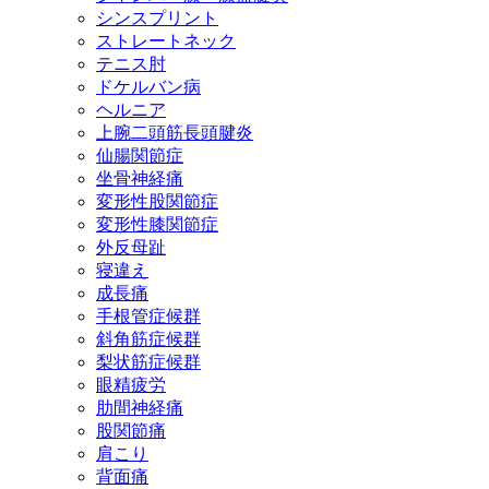
シンスプリント
ストレートネック
テニス肘
ドケルバン病
ヘルニア
上腕二頭筋長頭腱炎
仙腸関節症
坐骨神経痛
変形性股関節症
変形性膝関節症
外反母趾
寝違え
成長痛
手根管症候群
斜角筋症候群
梨状筋症候群
眼精疲労
肋間神経痛
股関節痛
肩こり
背面痛