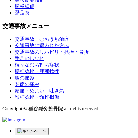
腱板損傷
鵞足炎
交通事故メニュー
交通事故・むちうち治療
交通事故に遭われた方へ
交通事故のリハビリ・捻挫・骨折
手足のしびれ
様々なむち打ち症状
腰椎捻挫・腰部捻挫
膝の痛み
関節の痛み
頭痛・めまい・吐き気
頸椎捻挫・頸椎損傷
Copyright © 稲谷鍼灸整骨院 all rights reserved.