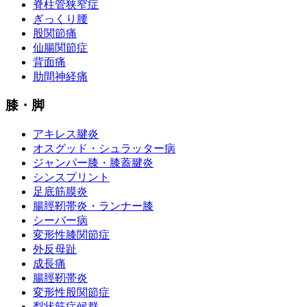
脊柱管狭窄症
ぎっくり腰
股関節痛
仙腸関節症
背面痛
肋間神経痛
膝・脚
アキレス腱炎
オスグッド・シュラッター病
ジャンパー膝・膝蓋腱炎
シンスプリント
足底筋膜炎
腸脛靭帯炎・ランナー膝
シーバー病
変形性膝関節症
外反母趾
成長痛
腸脛靭帯炎
変形性股関節症
梨状筋症候群