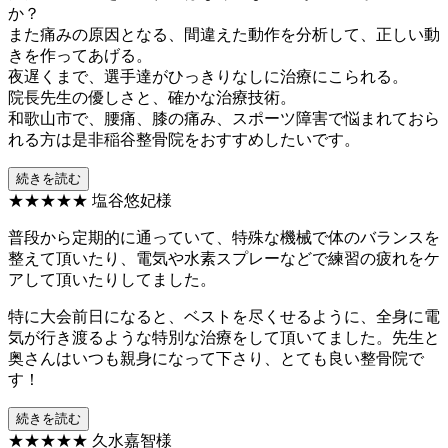
か？
また痛みの原因となる、間違えた動作を分析して、正しい動
きを作ってあげる。
夜遅くまで、選手達がひっきりなしに治療にこられる。
院長先生の優しさと、確かな治療技術。
和歌山市で、腰痛、膝の痛み、スポーツ障害で悩まれておら
れる方は是非稲谷整骨院をおすすめしたいです。
続きを読む
★★★★★
塩谷悠妃様
普段から定期的に通っていて、特殊な機械で体のバランスを
整えて頂いたり、電気や水素スプレーなどで練習の疲れをケ
アして頂いたりしてました。
特に大会前日になると、ベストを尽くせるように、全身に電
気が行き渡るような特別な治療をして頂いてました。先生と
奥さんはいつも親身になって下さり、とても良い整骨院で
す！
続きを読む
★★★★★
久水嘉智様