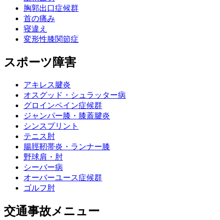
胸郭出口症候群
首の痛み
寝違え
変形性膝関節症
スポーツ障害
アキレス腱炎
オスグッド・シュラッター病
グロインペイン症候群
ジャンパー膝・膝蓋腱炎
シンスプリント
テニス肘
腸脛靭帯炎・ランナー膝
野球肩・肘
シーバー病
オーバーユース症候群
ゴルフ肘
交通事故メニュー