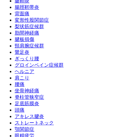
腱鞘炎
腸脛靭帯炎
背面痛
変形性股関節症
梨状筋症候群
肋間神経痛
腱板損傷
頸肩腕症候群
鵞足炎
ぎっくり腰
グロインペイン症候群
ヘルニア
肩こり
腰痛
坐骨神経痛
脊柱管狭窄症
足底筋膜炎
頭痛
アキレス腱炎
ストレートネック
顎関節症
眼精疲労