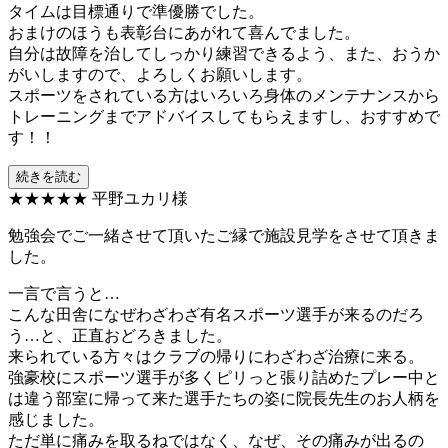
タイムは目標通りで準優勝でした。
おまけのほうも表彰台にあがれて喜んでました。
自分は故障を治してしっかり練習できるよう、また、おうか
がいしますので、よろしくお願いします。
スポーツをされている方はいろいろ身体のメンテナンスから
トレーニングまでアドバイスしてもらえますし、おすすめで
す！！
続きを読む
★★★★★
平野ユカリ様
勉強会でご一緒させて頂いたご縁で施設見学をさせて頂きま
した。
一言で言うと…
こんな田舎になぜわざわざ有名スポーツ選手が来るのだろ
う…と、正直おどろきました。
来られている方々はクラブの帰りにわざわざ治療に来る。
強豪校にスポーツ選手が多くピリっと張り詰めたプレー中と
は違う部室に帰って来た選手たちの姿に院長先生のお人柄を
感じました。
ただ単に痛みを取るねではなく、なぜ、その痛みが出るの