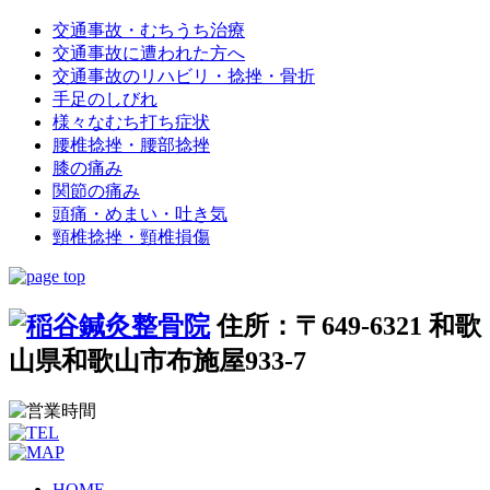
交通事故・むちうち治療
交通事故に遭われた方へ
交通事故のリハビリ・捻挫・骨折
手足のしびれ
様々なむち打ち症状
腰椎捻挫・腰部捻挫
膝の痛み
関節の痛み
頭痛・めまい・吐き気
頸椎捻挫・頸椎損傷
住所：〒649-6321 和歌
山県和歌山市布施屋933-7
HOME