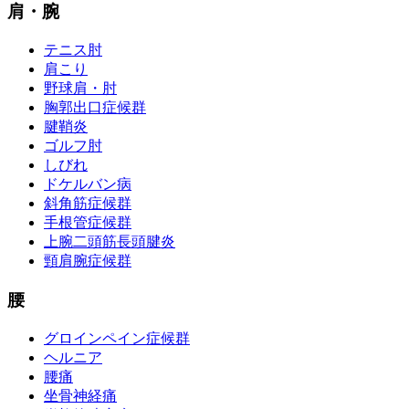
肩・腕
テニス肘
肩こり
野球肩・肘
胸郭出口症候群
腱鞘炎
ゴルフ肘
しびれ
ドケルバン病
斜角筋症候群
手根管症候群
上腕二頭筋長頭腱炎
頸肩腕症候群
腰
グロインペイン症候群
ヘルニア
腰痛
坐骨神経痛