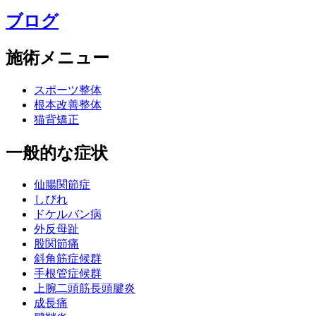
ブログ
施術メニュー
スポーツ整体
根本改善整体
猫背矯正
一般的な症状
仙腸関節症
しびれ
ドケルバン病
外反母趾
股関節痛
斜角筋症候群
手根管症候群
上腕二頭筋長頭腱炎
成長痛