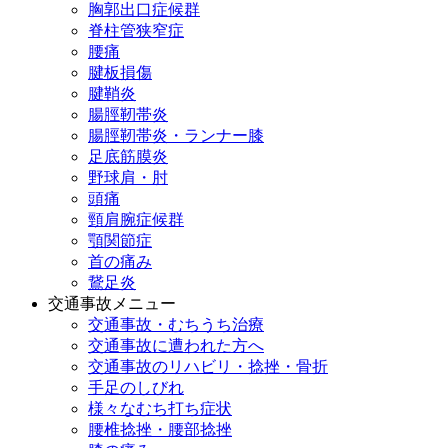
胸郭出口症候群
脊柱管狭窄症
腰痛
腱板損傷
腱鞘炎
腸脛靭帯炎
腸脛靭帯炎・ランナー膝
足底筋膜炎
野球肩・肘
頭痛
頸肩腕症候群
顎関節症
首の痛み
鵞足炎
交通事故メニュー
交通事故・むちうち治療
交通事故に遭われた方へ
交通事故のリハビリ・捻挫・骨折
手足のしびれ
様々なむち打ち症状
腰椎捻挫・腰部捻挫