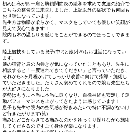
初めは私が四十肩と胸鎖関節炎の緩和を求めて友達の紹介で
こちらの整骨院に来院しました。上記以外の症状でも何回も
お世話になっています。
先生方は物腰が柔らかく、マスクをしていても優しい笑顔が
見えて安心できます！
院内も木の温もりを感じることができるのでほっこりできま
す。
陸上競技をしている息子(中2)と娘(小5)もお世話になってい
ます。
娘の猫背と肩の内巻きが気になっていたこともあり、先生に
相談すると「一度連れてきてください」と言っていただき、
それから3ヶ月程かけてしっかり改善に向けて指導・施術し
ていただきました。たくさん褒めてくれるので娘も先生たち
が大好きになりました。
姿勢はもう…本当に本当に良くなり、自律神経も安定して運
動パフォーマンスも上がってきたように感じています！
息子も先生や院内の空気感が好きみたいで特に不調がないけ
ど行きたがります(笑)
痛みはどこからきてる痛みなのかをゆっくり探りながら施術
してくださるのですごく身体が楽になります。