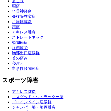
肩こり
腰痛
坐骨神経痛
脊柱管狭窄症
足底筋膜炎
頭痛
アキレス腱炎
ストレートネック
顎関節症
眼精疲労
胸郭出口症候群
首の痛み
寝違え
変形性膝関節症
スポーツ障害
アキレス腱炎
オスグッド・シュラッター病
グロインペイン症候群
ジャンパー膝・膝蓋腱炎