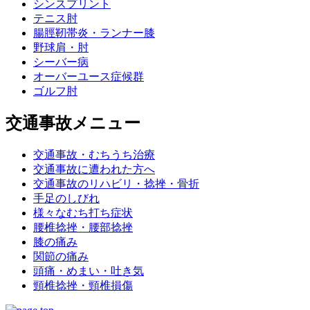
シンスプリント
テニス肘
腸脛靭帯炎・ランナー膝
野球肩・肘
シーバー病
オーバーユース症候群
ゴルフ肘
交通事故メニュー
交通事故・むちうち治療
交通事故に遭われた方へ
交通事故のリハビリ・捻挫・骨折
手足のしびれ
様々なむち打ち症状
腰椎捻挫・腰部捻挫
膝の痛み
関節の痛み
頭痛・めまい・吐き気
頸椎捻挫・頸椎損傷