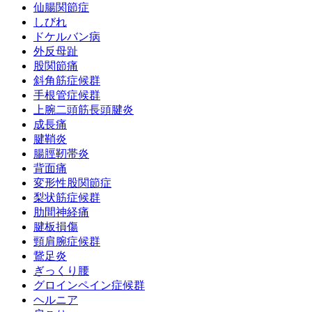
仙腸関節症
しびれ
ドケルバン病
外反母趾
股関節痛
斜角筋症候群
手根管症候群
上腕二頭筋長頭腱炎
成長痛
腱鞘炎
腸脛靭帯炎
背面痛
変形性股関節症
梨状筋症候群
肋間神経痛
腱板損傷
頸肩腕症候群
鵞足炎
ぎっくり腰
グロインペイン症候群
ヘルニア