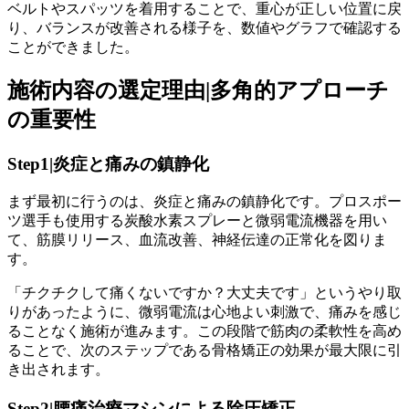
ベルトやスパッツを着用することで、重心が正しい位置に戻
り、バランスが改善される様子を、数値やグラフで確認する
ことができました。
施術内容の選定理由|多角的アプローチ
の重要性
Step1|炎症と痛みの鎮静化
まず最初に行うのは、炎症と痛みの鎮静化です。プロスポー
ツ選手も使用する炭酸水素スプレーと微弱電流機器を用い
て、筋膜リリース、血流改善、神経伝達の正常化を図りま
す。
「チクチクして痛くないですか？大丈夫です」というやり取
りがあったように、微弱電流は心地よい刺激で、痛みを感じ
ることなく施術が進みます。この段階で筋肉の柔軟性を高め
ることで、次のステップである骨格矯正の効果が最大限に引
き出されます。
Step2|腰痛治療マシンによる除圧矯正