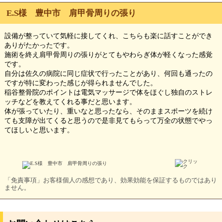
E.S様 豊中市 肩甲骨周りの張り
設備が整っていて気軽に接してくれ、こちらも楽に話すことができ
ありがたかったです。
施術を終え肩甲骨周りの張りがとてもやわらぎ体が軽くなった感覚
です。
自分は佐久の病院に同じ症状で行ったことがあり、何回も通ったの
ですが特に変わった感じが得られませんでした。
稲谷整骨院のポイントは電気マッサージで体をほぐし独自のストレ
ッチなどを教えてくれる事だと思います。
体が張っていたり、重いなと思ったなら、そのままスポーツを続け
ても支障が出てくると思うので是非見てもらって万全の状態でやっ
てほしいと思います。
「免責事項」お客様個人の感想であり、効果効能を保証するものではあり
ません。